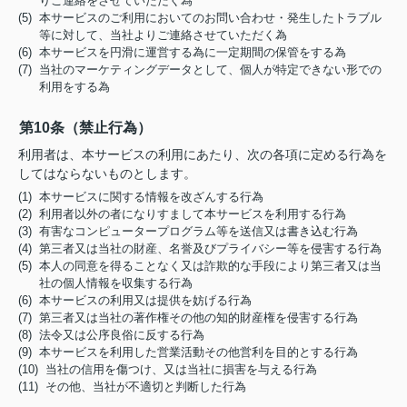
りご連絡をさせていただく為
(5) 本サービスのご利用においてのお問い合わせ・発生したトラブル
等に対して、当社よりご連絡させていただく為
(6) 本サービスを円滑に運営する為に一定期間の保管をする為
(7) 当社のマーケティングデータとして、個人が特定できない形での
利用をする為
第10条（禁止行為）
利用者は、本サービスの利用にあたり、次の各項に定める行為を
してはならないものとします。
(1) 本サービスに関する情報を改ざんする行為
(2) 利用者以外の者になりすまして本サービスを利用する行為
(3) 有害なコンピュータープログラム等を送信又は書き込む行為
(4) 第三者又は当社の財産、名誉及びプライバシー等を侵害する行為
(5) 本人の同意を得ることなく又は詐欺的な手段により第三者又は当
社の個人情報を収集する行為
(6) 本サービスの利用又は提供を妨げる行為
(7) 第三者又は当社の著作権その他の知的財産権を侵害する行為
(8) 法令又は公序良俗に反する行為
(9) 本サービスを利用した営業活動その他営利を目的とする行為
(10) 当社の信用を傷つけ、又は当社に損害を与える行為
(11) その他、当社が不適切と判断した行為